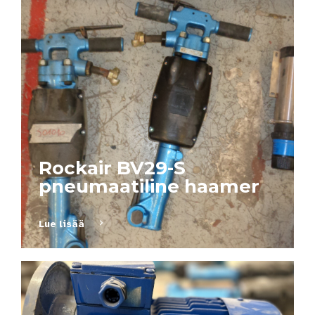
Rockair BV29-S
pneumaatiline haamer
Lue lisää