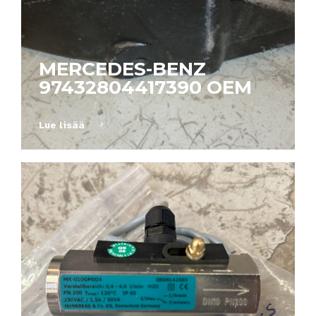
MERCEDES-BENZ
97432804417390 OEM
Lue lisää