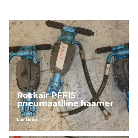
Rockair PFF15
pneumaatiline haamer
Lue lisää