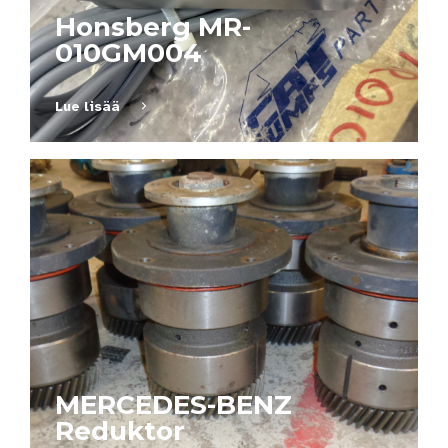
Honsberg MR-
010GM004
Lue lisää
MERCEDES-BENZ
Reduktor