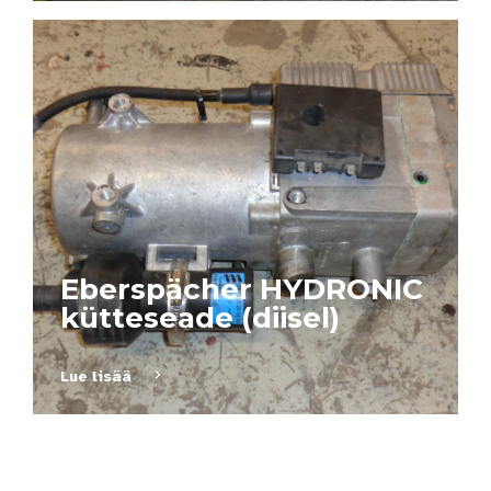
Eberspächer HYDRONIC
kütteseade (diisel)
Lue lisää